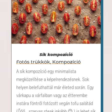
Sík kompozíció
Fotós trükkök
,
Kompozíció
A sík kompozíció egy minimalista
megközelítése a képelrendezésnek. Sok
helyen belefuthattál már életed során. Egy
várkapu a várfalban vagy az étterembe
instára föntről fotózott vegán tofu salátád
(Őőő… szarvas steak inkább 😉 ) is lehet sík