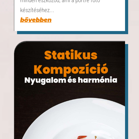
minden eszközöd, ami a portré fotó
készítéséhez...
bővebben