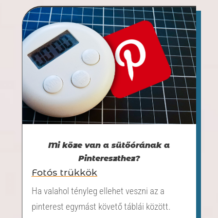
Mi köze van a sütőórának a
Pintereszthez?
Fotós trükkök
Ha valahol tényleg ellehet veszni az a
pinterest egymást követő táblái között.