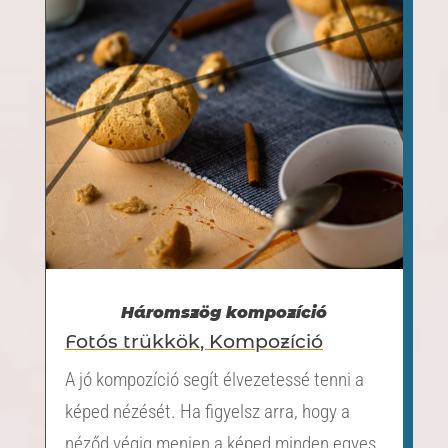
Háromszög kompozíció
Fotós trükkök
,
Kompozíció
A jó kompozíció segít élvezetessé tenni a
képed nézését. Ha figyelsz arra, hogy a
néződ végig menjen a képed minden egyes