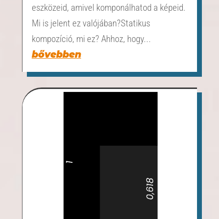
eszközeid, amivel komponálhatod a képeid.
Mi is jelent ez valójában?Statikus
kompozíció, mi ez? Ahhoz, hogy...
bővebben