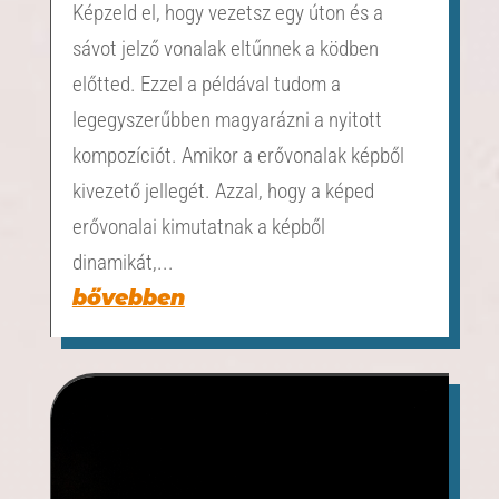
Képzeld el, hogy vezetsz egy úton és a
sávot jelző vonalak eltűnnek a ködben
előtted. Ezzel a példával tudom a
legegyszerűbben magyarázni a nyitott
kompozíciót. Amikor a erővonalak képből
kivezető jellegét. Azzal, hogy a képed
erővonalai kimutatnak a képből
dinamikát,...
bővebben