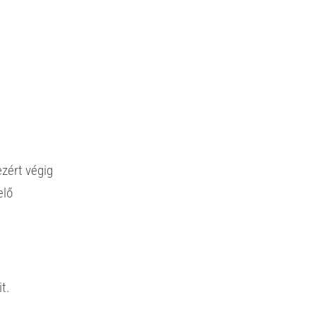
zért végig
elő
it.