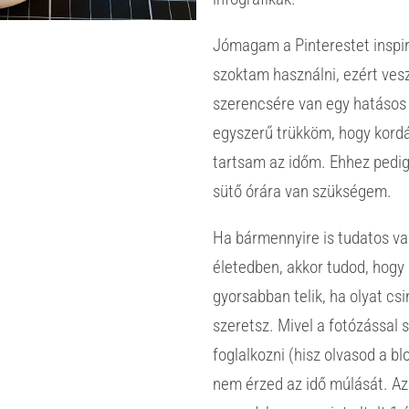
Jómagam a Pinterestet inspi
szoktam használni, ezért ves
szerencsére van egy hatásos
egyszerű trükköm, hogy kord
tartsam az időm. Ehhez pedi
sütő órára van szükségem.
Ha bármennyire is tudatos va
életedben, akkor tudod, hogy 
gyorsabban telik, ha olyat csi
szeretsz. Mivel a fotózással 
foglalkozni (hisz olvasod a bl
nem érzed az idő múlását. A