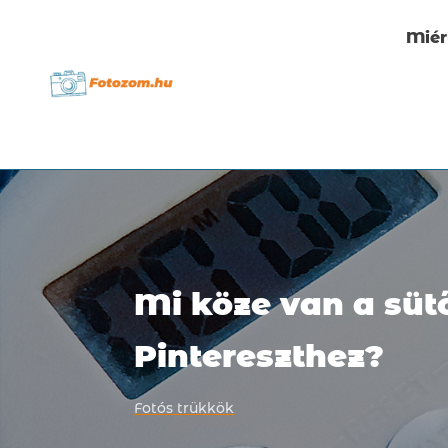
Miér
Mi köze van a süt
Pintereszthez?
Fotós trükkök