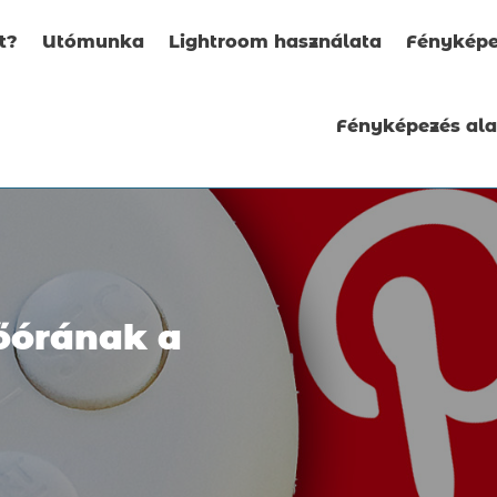
t?
Utómunka
Lightroom használata
Fényképe
Fényképezés al
őórának a