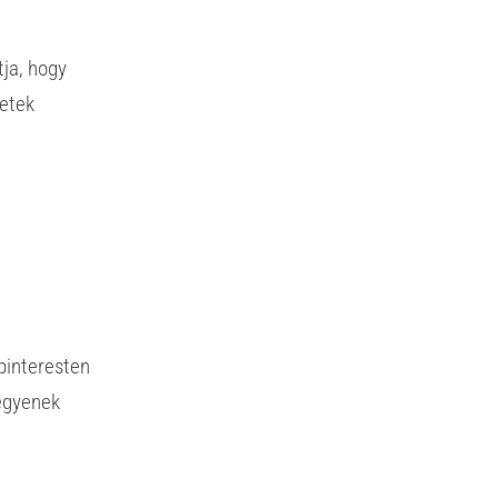
tja, hogy
etek
pinteresten
egyenek