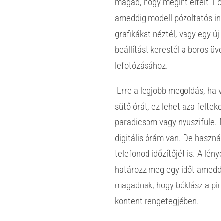
magad, hogy megint eltelt 1 
ameddig modell pózoltatós in
grafikákat néztél, vagy egy új
beállítást kerestél a boros ü
lefotózásához.
Erre a legjobb megoldás, ha 
sütő órát, ez lehet aza felteke
paradicsom vagy nyuszifüle.
digitális órám van. De haszná
telefonod időzítőjét is. A lén
határozz meg egy időt amed
magadnak, hogy bóklász a pi
kontent rengetegjében.