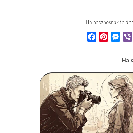
Ha hasznosnak találta
Faceb
Pinte
Me
Ha s