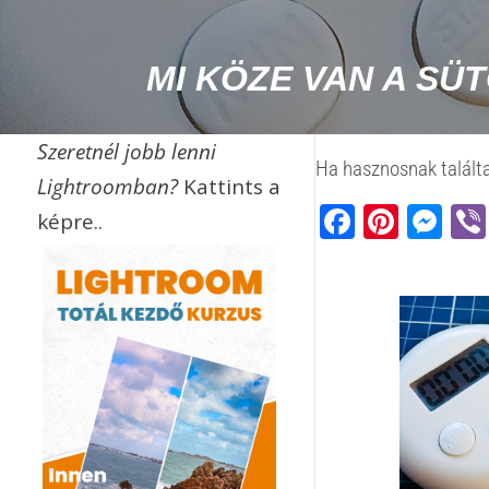
MI KÖZE VAN A SÜ
Szeretnél jobb lenni
Ha hasznosnak találta
Lightroomban?
Kattints a
Faceb
Pinte
Me
képre..