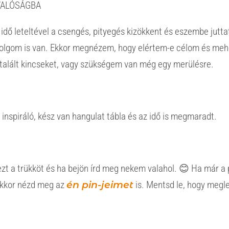
VALÓSÁGBA
t idő leteltével a csengés, pityegés kizökkent és eszembe jutta
lgom is van. Ekkor megnézem, hogy elértem-e célom és meh
a talált kincseket, vagy szükségem van még egy merülésre.
 inspiráló, kész van hangulat tábla és az idő is megmaradt.
ezt a trükköt és ha bejön írd meg nekem valahol. 😊 Ha már a 
akkor nézd meg az
én pin-jeimet
is. Mentsd le, hogy megl