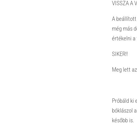
VISSZA A 
A beállítot
még más do
értékelni 
SIKER!!
Meg lett az
Próbáld ki 
bóklászol 
később is.