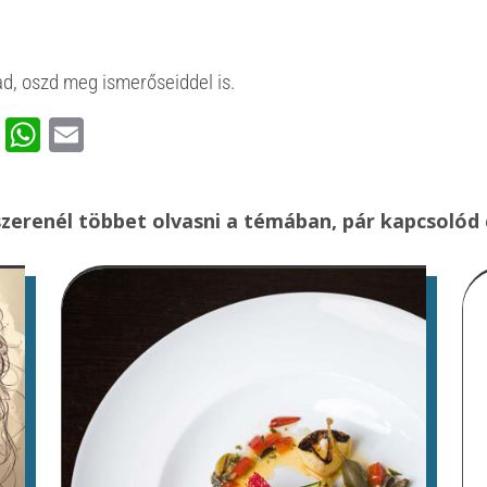
d, oszd meg ismerőseiddel is.
ook
rest
ssenger
Viber
WhatsApp
Email
zerenél többet olvasni a témában, pár kapcsolód 