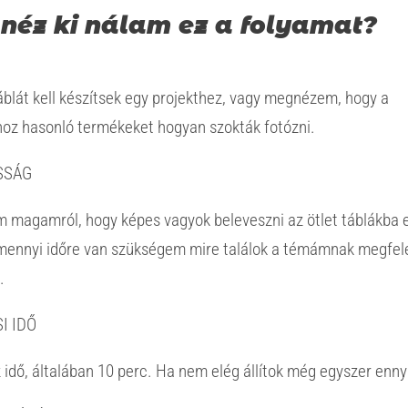
néz ki nálam ez a folyamat?
blát kell készítsek egy projekthez, vagy megnézem, hogy a
z hasonló termékeket hogyan szokták fotózni.
SSÁG
m magamról, hogy képes vagyok beleveszni az ötlet táblákba e
ennyi időre van szükségem mire találok a témámnak megfel
.
I IDŐ
idő, általában 10 perc. Ha nem elég állítok még egyszer enny