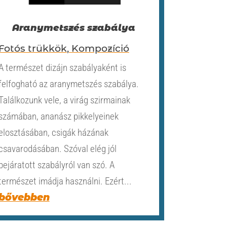
Aranymetszés szabálya
Fotós trükkök
,
Kompozíció
A természet dizájn szabályaként is
felfogható az aranymetszés szabálya.
Találkozunk vele, a virág szirmainak
számában, ananász pikkelyeinek
elosztásában, csigák házának
csavarodásában. Szóval elég jól
bejáratott szabályról van szó. A
természet imádja használni. Ezért...
bővebben