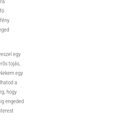
óra
fó
 fény
veged
veszel egy
rős tojás,
 Nekem egy
lhatod a
yeg, hogy
dig engeded
nterest