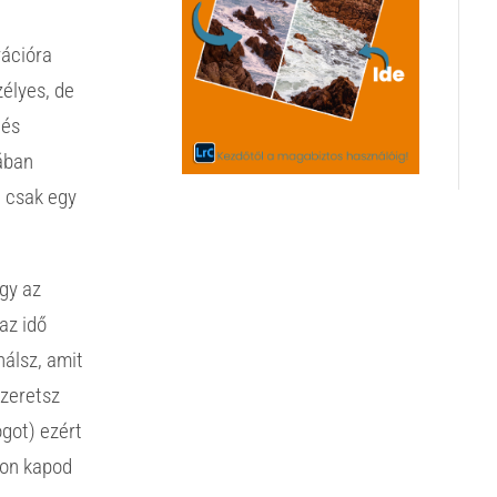
rációra
zélyes, de
 és
ában
g csak egy
gy az
az idő
nálsz, amit
szeretsz
ogot) ezért
zon kapod