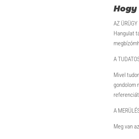
Hogy 
AZ ÜRÜGY
Hangulat tá
megbízómho
A TUDATO
Mivel tudo
gondolom m
referenciát
A MERÜLÉS
Meg van az 