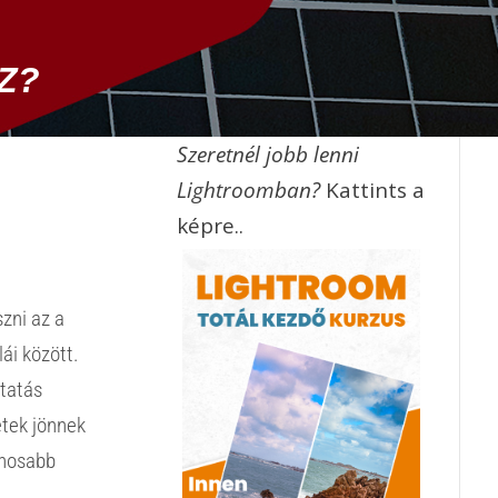
Z?
Szeretnél jobb lenni
Lightroomban?
Kattints a
képre..
szni az a
ái között.
utatás
etek jönnek
znosabb