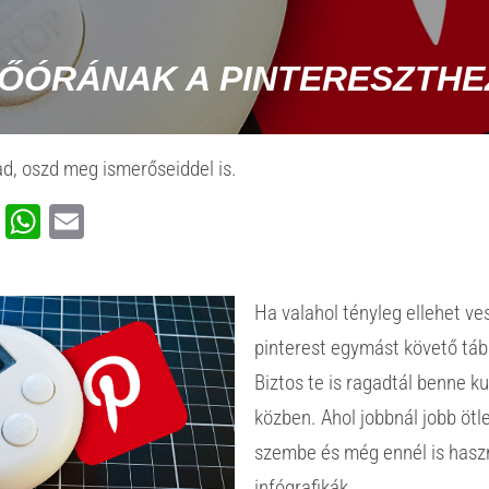
TŐÓRÁNAK A PINTERESZTHE
d, oszd meg ismerőseiddel is.
ook
rest
ssenger
Viber
WhatsApp
Email
Ha valahol tényleg ellehet ve
pinterest egymást követő tábl
Biztos te is ragadtál benne k
közben. Ahol jobbnál jobb ötl
szembe és még ennél is has
infógrafikák.