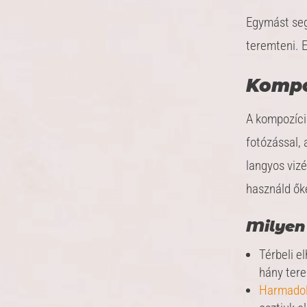
Egymást seg
teremteni. E
Kompo
A kompozíci
fotózással,
langyos viz
használd ők
Milyen
Térbeli el
hány tere
Harmadol