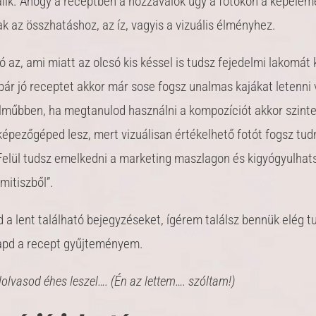
álik. Ahogy a receptben a hozzávalók úgy a fotókon a képelem
k az összhatáshoz, az íz, vagyis a vizuális élményhez.
 az, ami miatt az olcsó kis késsel is tudsz fejedelmi lakomát 
pár jó receptet akkor már sose fogsz unalmas kajákat letenni
elműbben, ha megtanulod használni a kompozíciót akkor szint
képezőgéped lesz, mert vizuálisan értékelhető fotót fogsz tud
elül tudsz emelkedni a marketing maszlagon és kigyógyulhat
mitiszből”.
 a lent található bejegyzéseket, ígérem találsz bennük elég t
apd a recept gyűjteményem.
lolvasod éhes leszel…. (Én az lettem…. szóltam!)