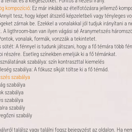
l a témát és a kiegészőtket. Fontos a nézési irány.
g kompozíció
: Ez már inkább az ételfotózásra jellemző komp
 Annyit tesz, hogy képet átszelő képzeletbeli vagy tényleges vo
eket zárnak be. Ezekkel a vonalakkal jól tudjuk irányítani a 
t. A ligthroom‐ban van ilyen vágási sé Aranymetszés háromsz
ontok, vonalak, formák, vonzzák a tekintetet.
 sötét: A fénnyel is tudunk játszani, hogy a fő témára több fén
bi részére. Esetleg színekben emeljük ki a fő témánkat.
sználatának szabálya: szín kontraszttal kiemelés
eség szabálya: A fókusz síkját töltse ki a fő témád.
szés szabálya
ság szabálya
ok szabálya
és szabálya
alra szabály
vegőzni szabály
lyról találsz vagy találni fogsz bejegyzést az oldalon. Ha ne