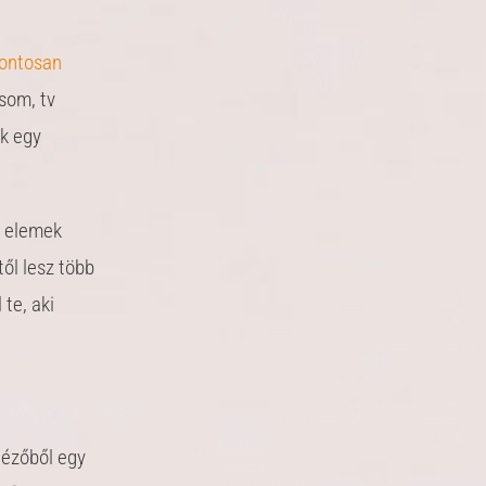
ontosan
som, tv
ak egy
s elemek
től lesz több
 te, aki
 nézőből egy