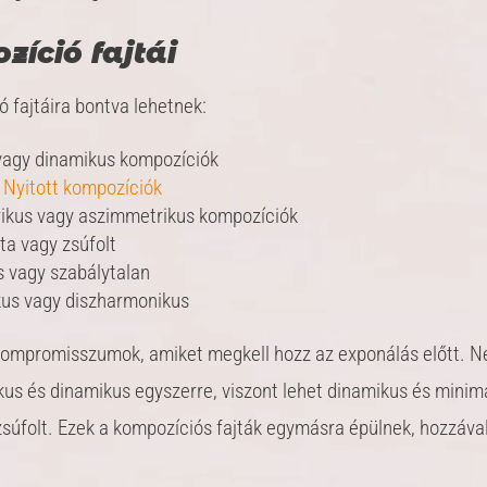
zíció fajtái
 fajtáira bontva lehetnek:
 vagy dinamikus kompozíciók
y
Nyitott kompozíciók
ikus vagy aszimmetrikus kompozíciók
ta vagy zsúfolt
 vagy szabálytalan
us vagy diszharmonikus
kompromisszumok, amiket megkell hozz az exponálás előtt. N
kus és dinamikus egyszerre, viszont lehet dinamikus és minima
zsúfolt. Ezek a kompozíciós fajták egymásra épülnek, hozzával