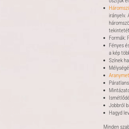
osztjuk e
Háromszö
irányelv.
háromszög
tekinteté
Formák: P
Fényes és
a kép töb
Színek ha
Mélységél
Aranymet
Páratlan
Mintázat
Ismétlőd
Jobbról b
Hagyd le
Minden szabá