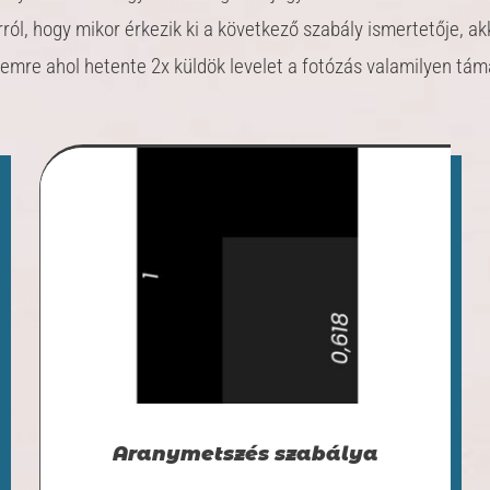
ról, hogy mikor érkezik ki a következő szabály ismertetője, ak
elemre ahol hetente 2x küldök levelet a fotózás valamilyen tá
Aranymetszés szabálya