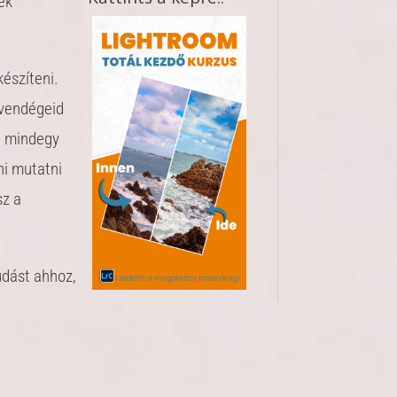
ek
készíteni.
 vendégeid
e mindegy
ni mutatni
sz a
udást ahhoz,