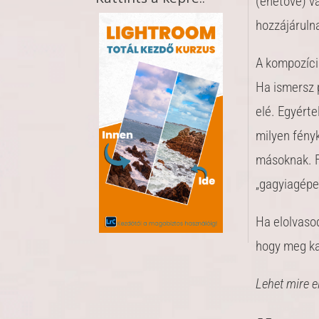
(ehetővé) v
hozzájárulna
A kompozíció
Ha ismersz 
elé. Egyért
milyen fény
másoknak. F
„gagyiagépe
Ha elolvasod
hogy meg k
Lehet mire e