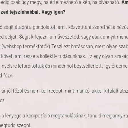
 pedig csak úgy megy, ha értelmezhető a kép, ha olvasható.
Am
szed tejszínhabbal. Vagy igen?
 segít átadni a gondolatot, amit közvetíteni szeretnél a nézőv
ed célját. Segít kifejezni a művészeted, vagy csak annyit mon
n. (webshop termékfotók) Teszi ezt hatásosan, mert olyan sza
 követ, ami része a kollektív tudásunknak. Ez egy olyan szaká
nyelvre lefordítottak és mindenhol bestsellerlett. Így érdeme
 főzni.
ár jól főzöl és nem kell recept, mint mankó, akkor kitalálhatsz,
sz.
 a lényege a kompozíció megtanulásának, tanuld meg annyira
egtudd szegni.