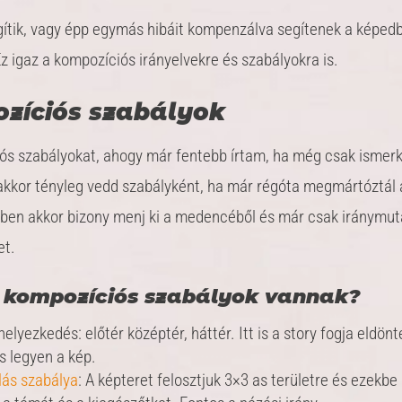
ítik, vagy épp egymás hibáit kompenzálva segítenek a képed
z igaz a kompozíciós irányelvekre és szabályokra is.
zíciós szabályok
ós szabályokat, ahogy már fentebb írtam, ha még csak ismer
 akkor tényleg vedd szabályként, ha már régóta megmártóztál 
ében akkor bizony menj ki a medencéből és már csak iránymu
et.
 kompozíciós szabályok vannak?
helyezkedés: előtér középtér, háttér. Itt is a story fogja eldönt
s legyen a kép.
ás szabálya
: A képteret felosztjuk 3×3 as területre és ezekbe