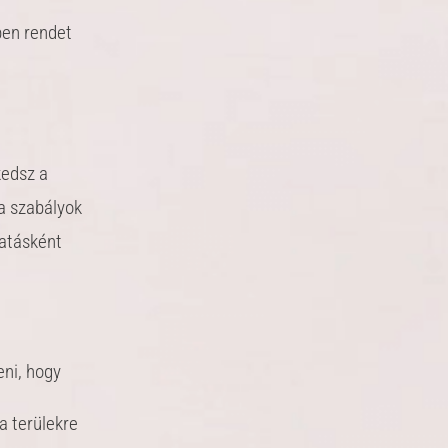
ben rendet
kedsz a
a szabályok
tatásként
eni, hogy
 a terülekre