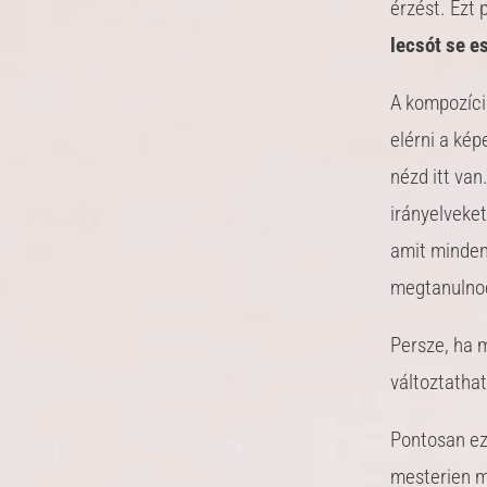
érzést. Ezt
lecsót se e
A kompozíció
elérni a kép
nézd itt va
irányelveket
amit minden 
megtanulnod
Persze, ha m
változtathat
Pontosan ez
mesterien m