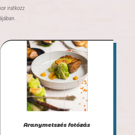
kor iratkozz
májában.
Aranymetszés fotózás