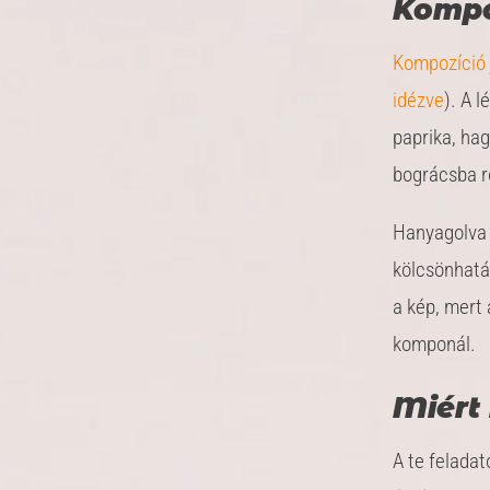
Kompo
Kompozíció 
idézve
). A 
paprika, ha
bográcsba ro
Hanyagolva 
kölcsönhatás
a kép, mert 
komponál.
Miért
A te feladat