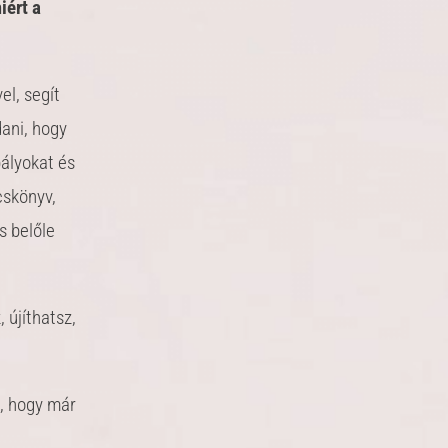
iért a
el, segít
dani, hogy
bályokat és
cskönyv,
s belőle
 újíthatsz,
, hogy már