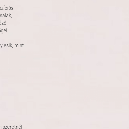
ozíciós
nalak,
néző
ögei.
y esik, mint
m szeretnél