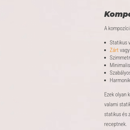
Kompo
A kompozíció
Statikus
Zárt
vag
Szimmetr
Minimalis
Szabályos
Harmonik
Ezek olyan 
valami stati
statikus és 
receptnek.