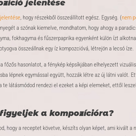
zíció jelentése
jelentése
, hogy részekből összeállított egész. Egység. (
nem p
lényegét a szónak kiemelve, mondhatom, hogy ahogy a paradic
gyma, fokhagyma és fűszerpaprika egyenként külön ízt alkotn
tyogva összeállnak egy íz kompozcióvá, létrejön a lecsó íze.
a főzős hasonlatot, a fénykép képsíkjában elhelyezett vizuáli
ba lépnek egymással együtt, hozzák létre az új látni valót. Et
a te látásmódod rendezi el ezeket a képi elemeket, ettől leszel
 figyeljek a kompozícióra?
od, hogy a receptet követve, készíts olyan képet, ami kivált a