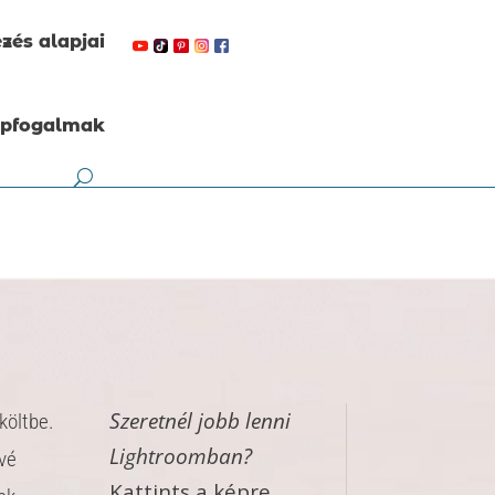
zés alapjai
apfogalmak
Szeretnél jobb lenni
költbe.
Lightroomban?
ővé
Kattints a képre..