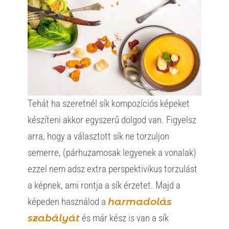
Tehát ha szeretnél sík kompozíciós képeket
készíteni akkor egyszerű dolgod van. Figyelsz
arra, hogy a választott sík ne torzuljon
semerre, (párhuzamosak legyenek a vonalak)
ezzel nem adsz extra perspektivikus torzulást
a képnek, ami rontja a sík érzetet. Majd a
képeden használod a
harmadolás
szabályát
és már kész is van a sík