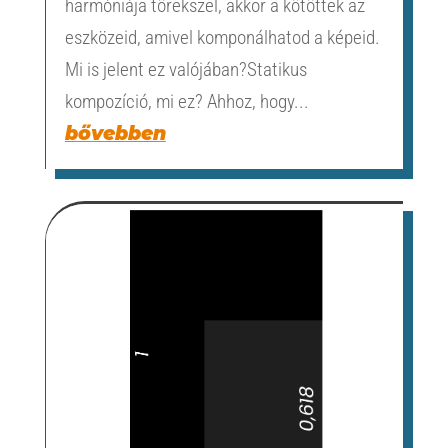
harmóniája törekszel, akkor a kötöttek az
eszközeid, amivel komponálhatod a képeid.
Mi is jelent ez valójában?Statikus
kompozíció, mi ez? Ahhoz, hogy...
bővebben