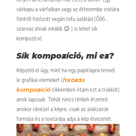
várkapu a várfalban vagy az étterembe instára
föntről fotózott vegán tofu salátád (Őőő…
szarvas steak inkább
😉
) is lehet sík
kompozíció.
Sík kompozíció, mi ez?
Képzeld el úgy, mint ha egy papírlapra tennél
le grafikai elemeket (
fotózás
kompozíció
cikkemben írtam ezt a trükköt)
amik laposak. Tehát nincs térbeli érzeted
amikor ránézel a képre, csak az alakzatok
formája és a textúrája adja a kép élvezetét.