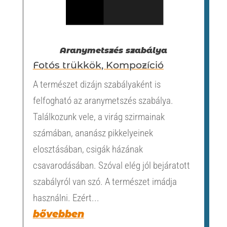
Aranymetszés szabálya
Fotós trükkök
,
Kompozíció
A természet dizájn szabályaként is
felfogható az aranymetszés szabálya.
Találkozunk vele, a virág szirmainak
számában, ananász pikkelyeinek
elosztásában, csigák házának
csavarodásában. Szóval elég jól bejáratott
szabályról van szó. A természet imádja
használni. Ezért...
bővebben