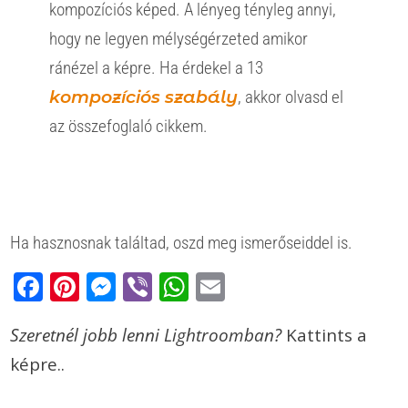
kompozíciós képed. A lényeg tényleg annyi,
hogy ne legyen mélységérzeted amikor
ránézel a képre. Ha érdekel a 13
kompozíciós szabály
, akkor olvasd el
az összefoglaló cikkem.
Ha hasznosnak találtad, oszd meg ismerőseiddel is.
Facebook
Pinterest
Messenger
Viber
WhatsApp
Email
Szeretnél jobb lenni Lightroomban?
Kattints a
képre..