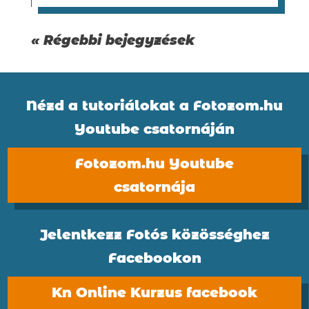
« Régebbi bejegyzések
Nézd a tutoriálokat a Fotozom.hu
Youtube csatornáján
Fotozom.hu Youtube
csatornája
Jelentkezz Fotós közösséghez
Facebookon
Kn Online Kurzus facebook