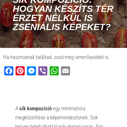
HOGYAN KÉSZÍTS TÉR
ÉRZET NÉLKÜL IS
ZSENIÁLIS KÉPEKET?
Ha hasznosnak találtad, oszd meg ismerőseiddel is.
Facebook
Pinterest
Messenger
Viber
WhatsApp
Email
A
sík kompozíció
egy minimalista
megközelítése a képelrendezésnek. Sok
helyen belefuthattál már életed során. Egy