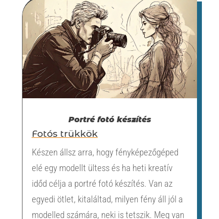
Portré fotó készítés
Fotós trükkök
Készen állsz arra, hogy fényképezőgéped
elé egy modellt ültess és ha heti kreatív
időd célja a portré fotó készítés. Van az
egyedi ötlet, kitaláltad, milyen fény áll jól a
modelled számára, neki is tetszik. Meg van