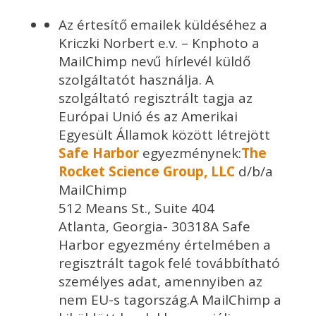
Az értesítő emailek küldéséhez a
Kriczki Norbert e.v. – Knphoto a
MailChimp nevű hírlevél küldő
szolgáltatót használja. A
szolgáltató regisztrált tagja az
Európai Unió és az Amerikai
Egyesült Államok között létrejött
Safe Harbor
egyezménynek:
The
Rocket Science Group, LLC
d/b/a
MailChimp
512 Means St., Suite 404
Atlanta, Georgia- 30318A Safe
Harbor egyezmény értelmében a
regisztrált tagok felé továbbítható
személyes adat, amennyiben az
nem EU-s tagország.A MailChimp a