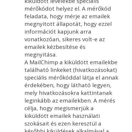
kiküldött levelekbe speciális
mérőkódot helyez el. A mérőkód
feladata, hogy mérje az emailek
megnyitott állapotát, hogy ezzel
információt kapjunk arra
vonatkozóan, sikeres volt-e az
emailek kézbesítése és
megnyitása.
A MailChimp a kiküldött emailekbe
található linkeket (hivatkozásokat)
speciális mérőkóddal látja el annak
érdekében, hogy látható legyen,
mely hivatkozásokra kattintanak
leginkább az emailekben. A mérés
célja, hogy megismerjük a
kiküldött emailek használati
szokásait és ezen keresztül a
későbbi kiküldések alkalmával a