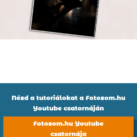
Nézd a tutoriálokat a Fotozom.hu
Youtube csatornáján
Fotozom.hu Youtube
csatornája