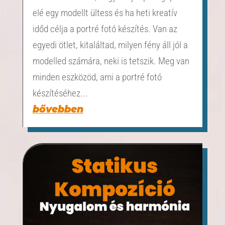
elé egy modellt ültess és ha heti kreatív
időd célja a portré fotó készítés. Van az
egyedi ötlet, kitaláltad, milyen fény áll jól a
modelled számára, neki is tetszik. Meg van
minden eszközöd, ami a portré fotó
készítéséhez...
bővebben