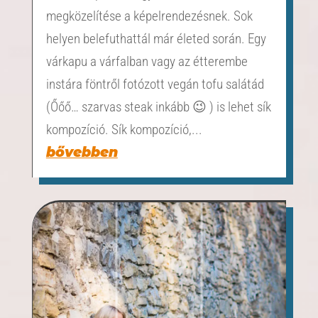
megközelítése a képelrendezésnek. Sok
helyen belefuthattál már életed során. Egy
várkapu a várfalban vagy az étterembe
instára föntről fotózott vegán tofu salátád
(Őőő… szarvas steak inkább 😉 ) is lehet sík
kompozíció. Sík kompozíció,...
bővebben