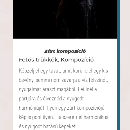
Zárt kompozíció
Fotós trükkök
,
Kompozíció
Képzelj el egy tavat, amit körül ölel egy kis
ösvény, semmi nem zavarja a víz felszínét,
nyugalmat áraszt magából. Leülnél a
partjára és élveznéd a nyugodt
harmóniáját. Ilyen egy zárt kompozíciójú
kép is pont ilyen. Ha szeretnél harmonikus
és nyugodt hatású képeket...