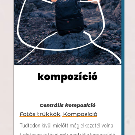
Centrális kompozíció
Fotós trükkök
,
Kompozíció
Tudtodon kívül mielőtt még elkezdtél volna