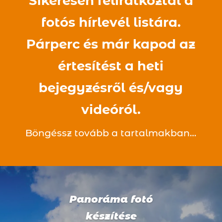
Sikeresen feliratkoztál a
fotós hírlevél listára.
Párperc és már kapod az
értesítést a heti
bejegyzésről
és/vagy
videóról
.
Böngéssz tovább a tartalmakban…
Panoráma fotó
készítése