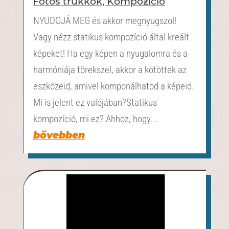
Fotós trükkök
,
Kompozíció
NYUDOJÁ MEG és akkor megnyugszol!
Vagy nézz statikus kompozíció által kreált
képeket! Ha egy képen a nyugalomra és a
harmóniája törekszel, akkor a kötöttek az
eszközeid, amivel komponálhatod a képeid.
Mi is jelent ez valójában?Statikus
kompozíció, mi ez? Ahhoz, hogy...
bővebben