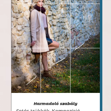
Harmadoló szabály
Fotós trükkök
,
Kompozíció