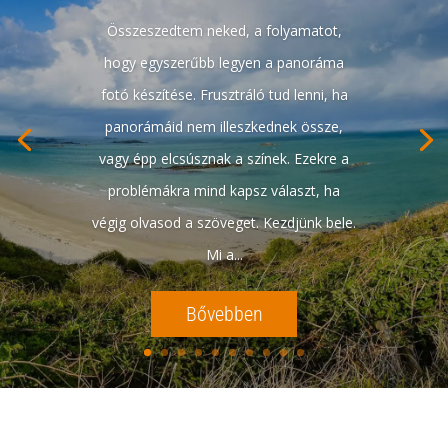
Összeszedtem neked, a folyamatot,
hogy egyszerűbb legyen a panoráma
fotó készítése. Frusztráló tud lenni, ha
panorámáid nem illeszkednek össze,
vagy épp elcsúsznak a színek. Ezekre a
problémákra mind kapsz választ, ha
végig olvasod a szöveget. Kezdjünk bele.
Mi a...
Bővebben