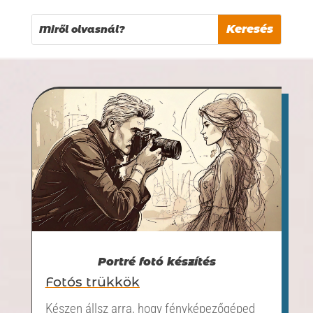
Portré fotó készítés
Fotós trükkök
Készen állsz arra, hogy fényképezőgéped