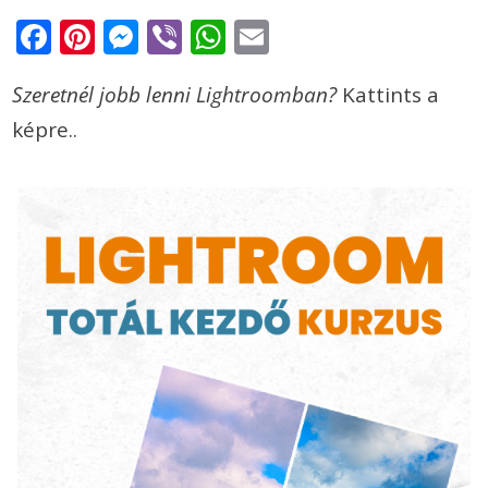
Facebook
Pinterest
Messenger
Viber
WhatsApp
Email
Szeretnél jobb lenni Lightroomban?
Kattints a
képre..