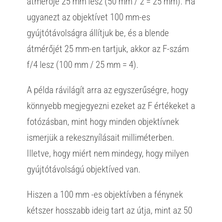
átmérője 25 mm lesz (50 mm / 2 = 25 mm). Ha
ugyanezt az objektívet 100 mm-es
gyújtótávolságra állítjuk be, és a blende
átmérőjét 25 mm-en tartjuk, akkor az F-szám
f/4 lesz (100 mm / 25 mm = 4).
A példa rávilágít arra az egyszerűségre, hogy
könnyebb megjegyezni ezeket az F értékeket a
fotózásban, mint hogy minden objektívnek
ismerjük a rekesznyílásait milliméterben.
Illetve, hogy miért nem mindegy, hogy milyen
gyújtótávolságú objektíved van.
Hiszen a 100 mm -es objektívben a fénynek
kétszer hosszabb ideig tart az útja, mint az 50