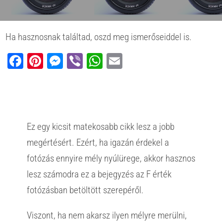
Ha hasznosnak találtad, oszd meg ismerőseiddel is.
Facebook
Pinterest
Messenger
Viber
WhatsApp
Email
Ez egy kicsit matekosabb cikk lesz a jobb
megértésért. Ezért, ha igazán érdekel a
fotózás ennyire mély nyúlürege, akkor hasznos
lesz számodra ez a bejegyzés az F érték
fotózásban betöltött szerepéről.
Viszont, ha nem akarsz ilyen mélyre merülni,