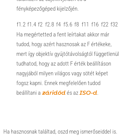
fényképezőgéped kijelzőjén.
f1.2
f1.4
f2
f2.8
f4
f5.6
f8
f11
f16
f22
f32
Ha megértetted a fent leírtakat akkor már
tudod, hogy azért hasznosak az F értékeke,
mert így objektív gyújtótávolságtól függetlenül
tudhatod, hogy az adott F érték beállításon
nagyjából milyen világos vagy sötét képet
fogsz kapni. Ennek megfelelően tudod
beállítani a
záridőd
és az
ISO-d
.
Ha hasznosnak találtad, oszd meg ismerőseiddel is.