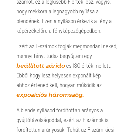
számot, ez a legkisebb F érték lesz, vagyis,
hogy mekkora a legnagyobb nyílása a
blendének. Ezen a nyíláson érkezik a fény a
képérzékelőre a fényképezőgépedben.
Ezért az F-számok fogják megmondani neked,
mennyi fényt tudsz begyűjteni egy
beállított záridő
és ISO érték mellett.
Ebből hogy lesz helyesen exponált kép
ahhoz értened kell, hogyan működik az
expozíciós háromszög.
A blende nyílásod fordítottan arányos a
gyújtótávolságoddal, ezért az F számok is
fordítottan arányosak. Tehát az F szám kicsi