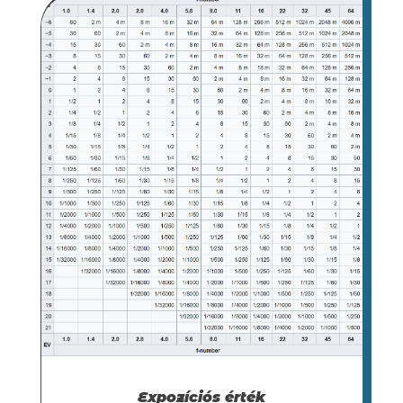
Expozíciós érték