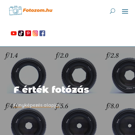
F érték fotózás
Fényképezés alapjai