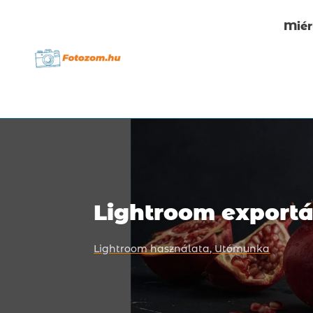
Miér
Lightroom exportá
Lightroom használata
,
Utómunka