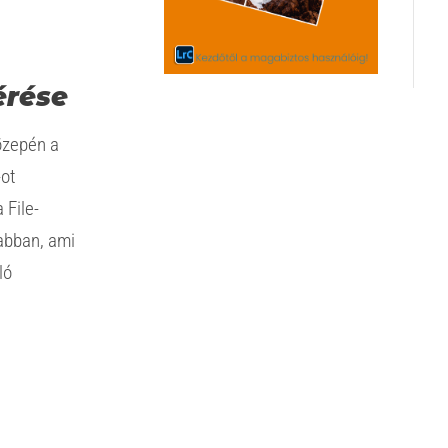
érése
özepén a
-ot
 File-
abban, ami
ló