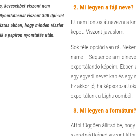
es, kevesebbet viszont nem
Mi legyen a fájl neve?
 Nyomtatásnál viszont 300 dpi-vel
Itt nem fontos átnevezni a k
biztos abban, hogy minden részlet
képet. Viszont javaslom.
ik a papíron nyomtatás után.
Sok féle opciód van rá. Nek
name – Sequence ami elneve
exportálandó képeim. Ebben 
egy egyedi nevet kap és egy 
Ez akkor jó, ha képsorozattok
exportálunk a Lightroomból.
Mi legyen a formátum
Attól függően állítsd be, hogy
szeretnéd képed viszont látni