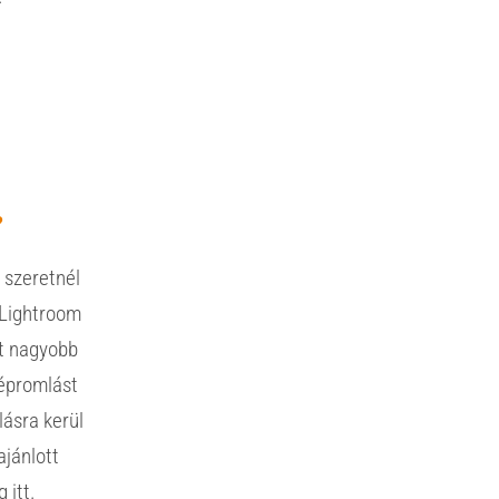
F
?
t szeretnél
 Lightroom
lt nagyobb
képromlást
ásra kerül
ajánlott
 itt.