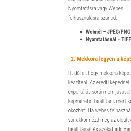
Nyomtatásra vagy Webes
felhasználásra szánod.
Webnél – JPEG/PNG
Nyomtatásnál – TIF
Mekkora legyen a kép
Itt dől el, hogy mekkora képe
készíteni. Az eredti képednél
exportálás során nem javaso
képméretet beállítani, mert 
okozhat. Ha webes felhasznál
sor akkor nézd meg az oldalt 
beállításait és azokat add meg