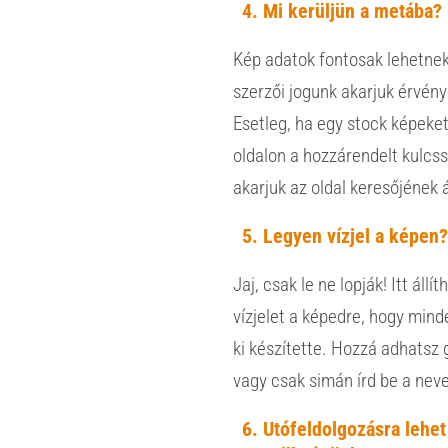
Mi kerüljün a metába?
Kép adatok fontosak lehetnek
szerzői jogunk akarjuk érvény
Esetleg, ha egy stock képeket
oldalon a hozzárendelt kulcs
akarjuk az oldal keresőjének 
Legyen vízjel a képen
Jaj, csak le ne lopják! Itt állí
vízjelet a képedre, hogy mind
ki készítette. Hozzá adhatsz g
vagy csak simán írd be a nev
Utófeldolgozásra lehet