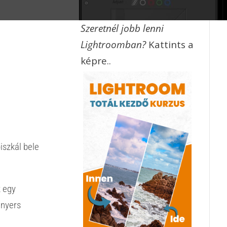
Szeretnél jobb lenni
Lightroomban?
Kattints a
képre..
szkál bele
z egy
 nyers