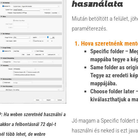
használata
Miután betöltött a felület, jöh
paraméterezés.
Hova szeretnénk ment
Specific folder – Me
mappába tegye a ké
Same folder as origi
Tegye az eredeti ké
mappájába.
Choose folder later 
kiválaszthatjuk a m
: Ha weben szeretnéd használni a
Jó magam a Specific foldert
akkor a felbontásnál 72 dpi-t
használni és neked is ezt jav
nél több lehet, de webre