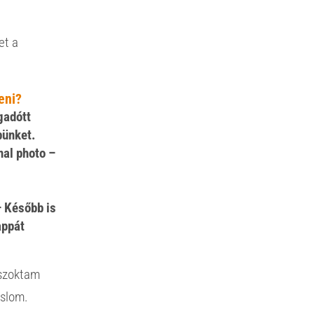
et a
eni?
gadótt
pünket.
nal photo –
p
– Később is
appát
 szoktam
aslom.