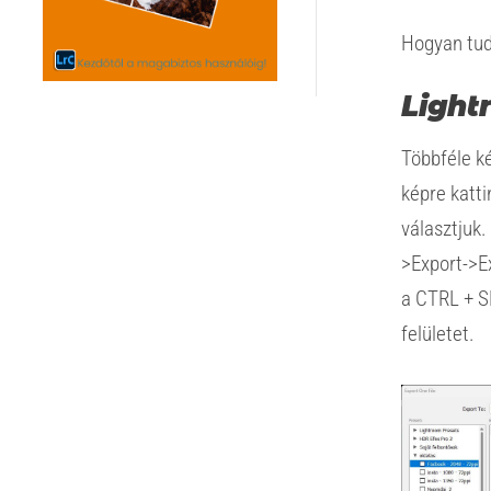
Hogyan tud
Light
Többféle ké
képre katti
választjuk. 
>Export->Ex
a CTRL + S
felületet.