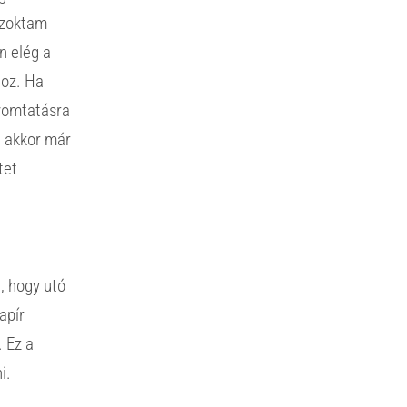
szoktam
n elég a
hoz. Ha
yomtatásra
 akkor már
tet
, hogy utó
apír
. Ez a
i.