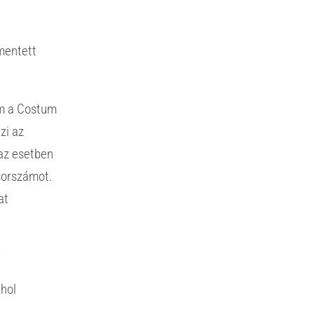
imentett
em a Costum
zi az
az esetben
sorszámot.
at
?
 hol
.