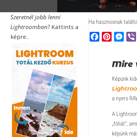
Szeretnél jobb lenni
Ha hasznosnak találta
Lightroomban?
Kattints a
Faceb
Pinte
Me
képre..
Mire 
Képünk kido
Lightro
a nyers RA
A Lightroo
„fóliát”, a
képünk más