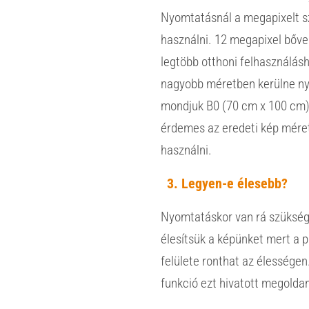
Nyomtatásnál a megapixelt 
használni. 12 megapixel bőve
legtöbb otthoni felhasználás
nagyobb méretben kerülne n
mondjuk B0 (70 cm x 100 cm)
érdemes az eredeti kép mére
használni.
Legyen-e élesebb?
Nyomtatáskor van rá szükség
élesítsük a képünket mert a p
felülete ronthat az élességen
funkció ezt hivatott megoldan