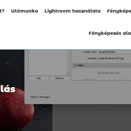
t?
Utómunka
Lightroom használata
Fényképe
Fényképezés al
lás