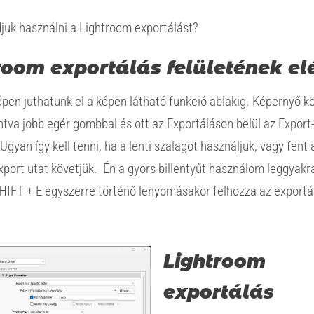
juk használni a Lightroom exportálást?
room exportálás felületének el
pen juthatunk el a képen látható funkció ablakig. Képernyő k
ntva jobb egér gombbal és ott az Exportáláson belül az Export
Ugyan így kell tenni, ha a lenti szalagot használjuk, vagy fent a
port utat követjük. Én a gyors billentyűt használom leggyakr
HIFT + E egyszerre történő lenyomásakor felhozza az exportá
Lightroom
exportálás