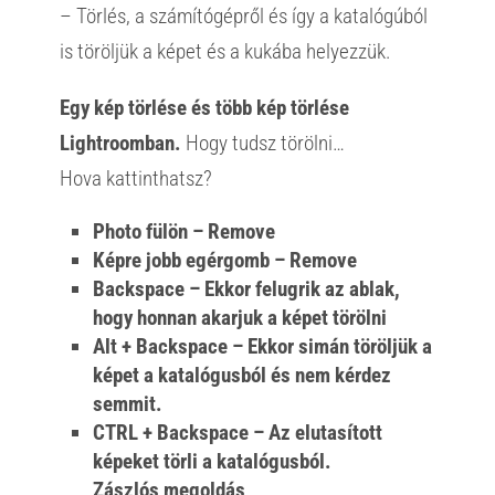
– Törlés, a számítógépről és így a katalógúból
is töröljük a képet és a kukába helyezzük.
Egy kép törlése és több kép törlése
Lightroomban.
Hogy tudsz törölni…
Hova kattinthatsz?
Photo fülön – Remove
Képre jobb egérgomb – Remove
Backspace – Ekkor felugrik az ablak,
hogy honnan akarjuk a képet törölni
Alt + Backspace – Ekkor simán töröljük a
képet a katalógusból és nem kérdez
semmit.
CTRL + Backspace – Az elutasított
képeket törli a katalógusból.
Zászlós megoldás