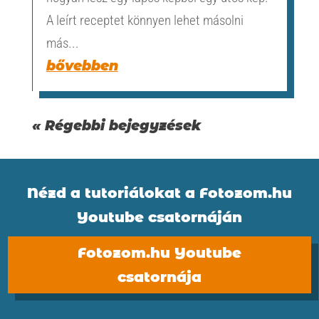
A leírt receptet könnyen lehet másolni
más...
bővebben
« Régebbi bejegyzések
Nézd a tutoriálokat a Fotozom.hu
Youtube csatornáján
Fotozom.hu Youtube
csatornája