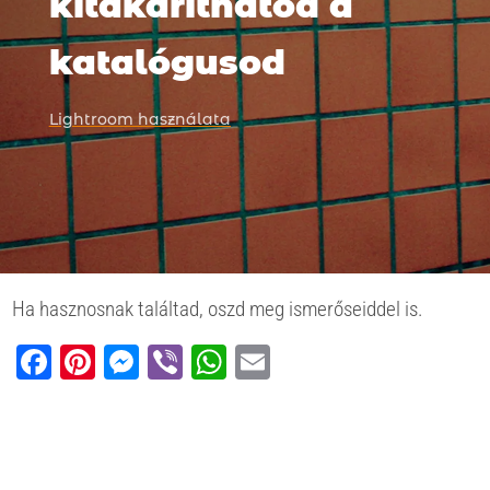
kitakaríthatod a
katalógusod
Lightroom használata
Ha hasznosnak találtad, oszd meg ismerőseiddel is.
Facebook
Pinterest
Messenger
Viber
WhatsApp
Email