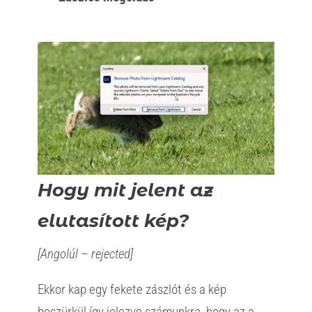
Hogy mit jelent az
elutasított kép?
[Angolúl – rejected]
Ekkor kap egy fekete zászlót és a kép
beszürkül így jelezve számunkra, hogy az a