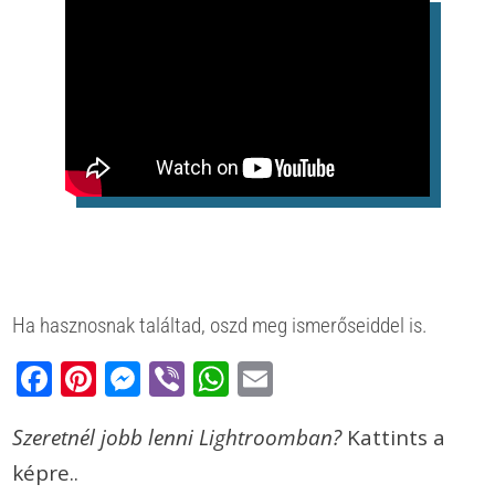
Ha hasznosnak találtad, oszd meg ismerőseiddel is.
Facebook
Pinterest
Messenger
Viber
WhatsApp
Email
Szeretnél jobb lenni Lightroomban?
Kattints a
képre..