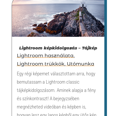
Lightroom képkidolgozás – Tájkép
Lightroom használata
,
Lightroom trükkök
,
Utómunka
Egy régi képemet választottam arra, hogy
bemutassam a Lightroom classic
tájképkidolgozásom. Aminek alapja a fény
és színkontraszt! A bejegyzsében
megnézheted videóban és képben is,
hogyan lesz egy lapos képből egy ütős kép.