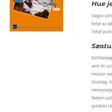
Hue j
Vagyis szín
helye az ad
Tehát pozí
Szatu
Kétféleképp
amit én sz
messze van 
távolság. 
mennyiségű 
Nekem azér
gondolni r