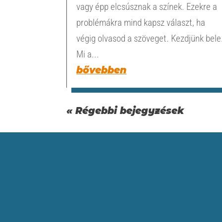
vagy épp elcsúsznak a színek. Ezekre a
problémákra mind kapsz választ, ha
végig olvasod a szöveget. Kezdjünk bele
Mi a...
bővebben
« Régebbi bejegyzések