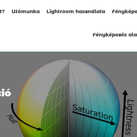
t?
Utómunka
Lightroom használata
Fényképe
Fényképezés al
ció