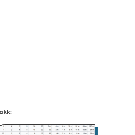
cikk: