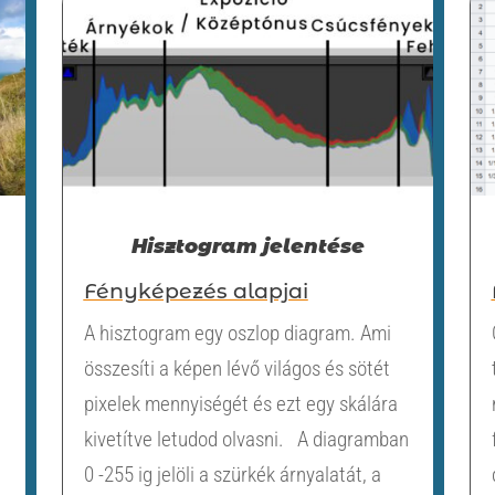
Hisztogram jelentése
Fényképezés alapjai
A hisztogram egy oszlop diagram. Ami
összesíti a képen lévő világos és sötét
pixelek mennyiségét és ezt egy skálára
kivetítve letudod olvasni. A diagramban
0 -255 ig jelöli a szürkék árnyalatát, a