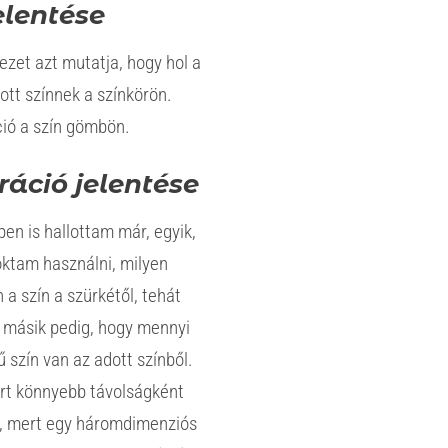
elentése
ezet azt mutatja, hogy hol a
ott színnek a színkörön.
ció a szín gömbön.
ráció jelentése
en is hallottam már, egyik,
oktam használni, milyen
a szín a szürkétől, tehát
A másik pedig, hogy mennyi
szín van az adott színből.
t könnyebb távolságként
á, mert egy háromdimenziós