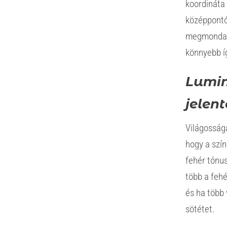
koordináta
középpontól
megmondani
könnyebb í
Lumi
jelen
Világossága
hogy a szí
fehér tónus
több a fehé
és ha több 
sötétet.