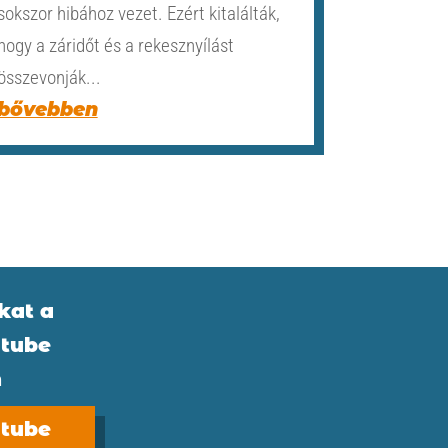
sokszor hibához vezet. Ezért kitalálták,
hogy a záridőt és a rekesznyílást
összevonják...
bővebben
kat a
tube
n
tube