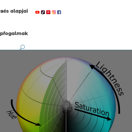
zés alapjai
apfogalmak