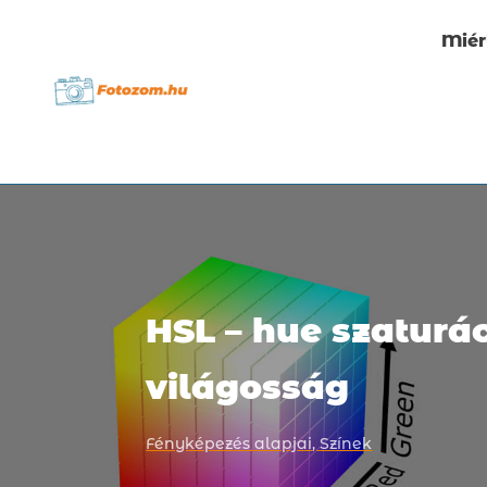
Miér
HSL – hue szaturá
világosság
Fényképezés alapjai
,
Színek