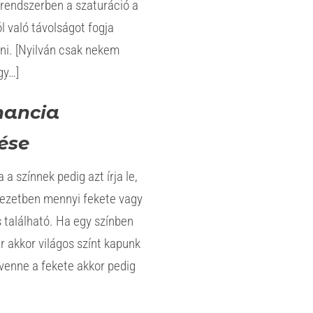
 rendszerben a szaturáció a
 való távolságot fogja
. [Nyilván csak nekem
gy…]
nancia
tése
 a színnek pedig azt írja le,
nezetben mennyi fekete vagy
 található. Ha egy színben
r akkor világos színt kapunk
venne a fekete akkor pedig