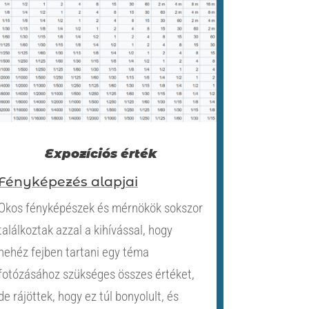
Expozíciós érték
Fényképezés alapjai
Okos fényképészek és mérnökök sokszor
találkoztak azzal a kihívással, hogy
nehéz fejben tartani egy téma
fotózásához szükséges összes értéket,
de rájöttek, hogy ez túl bonyolult, és