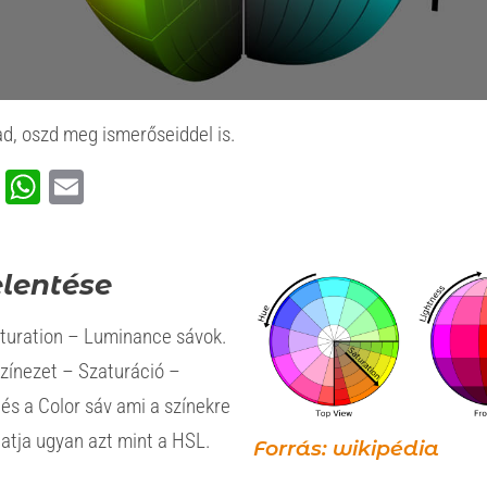
d, oszd meg ismerőseiddel is.
ook
rest
ssenger
Viber
WhatsApp
Email
elentése
turation – Luminance sávok.
zínezet – Szaturáció –
és a Color sáv ami a színekre
atja ugyan azt mint a HSL.
Forrás: wikipédia