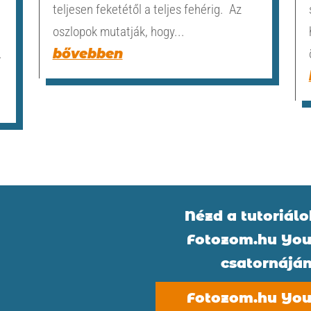
teljesen feketétől a teljes fehérig. Az
oszlopok mutatják, hogy...
.
bővebben
Nézd a tutoriálo
Fotozom.hu You
csatornájá
Fotozom.hu You