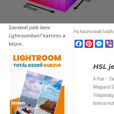
Szeretnél jobb lenni
Ha hasznosnak találta
Lightroomban?
Kattints a
Faceb
Pinte
Me
képre..
HSL j
A Hue – Sa
Magyarúl S
Világosság 
bontva mut