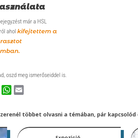
asználata
bejegyzést már a HSL
ról ahol
kifejtettem a
rasztot
omban.
d, oszd meg ismerőseiddel is.
ook
rest
ssenger
Viber
WhatsApp
Email
zerenél többet olvasni a témában, pár kapcsolód 