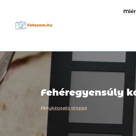
Miér
Fehéregyensúly k
Fényképezés alapjai