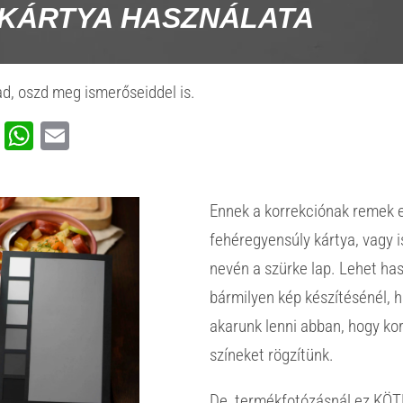
KÁRTYA HASZNÁLATA
d, oszd meg ismerőseiddel is.
ook
rest
ssenger
Viber
WhatsApp
Email
Ennek a korrekciónak remek 
fehéregyensúly kártya, vagy 
nevén a szürke lap. Lehet has
bármilyen kép készítésénél, h
akarunk lenni abban, hogy ko
színeket rögzítünk.
De, termékfotózásnál ez KÖT