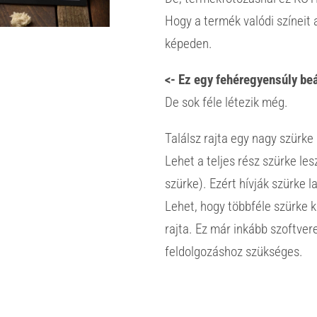
Hogy a termék valódi színeit 
képeden.
<- Ez egy fehéregyensúly beál
De sok féle létezik még.
Találsz rajta egy nagy szürke 
Lehet a teljes rész szürke le
szürke). Ezért hívják szürke l
Lehet, hogy többféle szürke 
rajta. Ez már inkább szoftver
feldolgozáshoz szükséges.