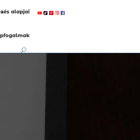
zés alapjai
apfogalmak