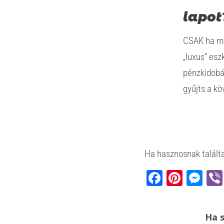
lapot
CSAK ha má
„luxus” esz
pénzkidobá
gyűjts a kö
Ha hasznosnak találta
Faceb
Pinte
Me
Ha s