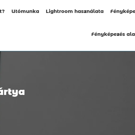
t?
Utómunka
Lightroom használata
Fényképe
Fényképezés al
ártya