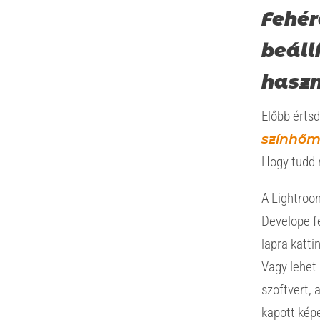
Fehér
beáll
hasz
Előbb érts
színhőm
Hogy tudd m
A Lightroo
Develope fe
lapra kattin
Vagy lehet 
szoftvert, 
kapott kép