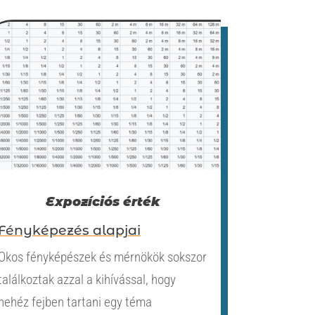
Expozíciós érték
Fényképezés alapjai
Okos fényképészek és mérnökök sokszor
találkoztak azzal a kihívással, hogy
nehéz fejben tartani egy téma