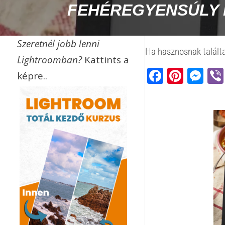
FEHÉREGYENSÚLY 
Szeretnél jobb lenni
Ha hasznosnak találta
Lightroomban?
Kattints a
Faceb
Pinte
Me
képre..