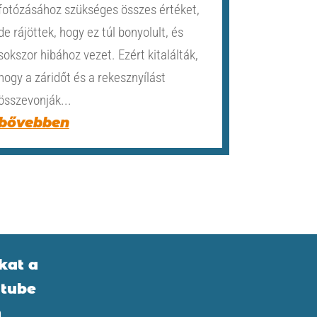
fotózásához szükséges összes értéket,
de rájöttek, hogy ez túl bonyolult, és
sokszor hibához vezet. Ezért kitalálták,
hogy a záridőt és a rekesznyílást
összevonják...
bővebben
kat a
tube
n