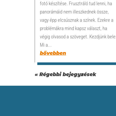
fotó készítése. Frusztráló tud lenni, ha
panorámáid nem illeszkednek össze,
vagy épp elcsúsznak a színek. Ezekre a
problémákra mind kapsz választ, ha
végig olvasod a szöveget. Kezdjünk bele
Mi a...
bővebben
« Régebbi bejegyzések