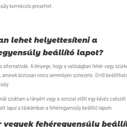
úly korrekciós presettet.
n lehet helyettesíteni a
egyensúly beállító lapot?
 alternatívák. A lényege, hogy a valóságban fehér vagy szürk
i, aminek biztosan nincs semmilyen színezete. Erről beállíthat
súly.
nál szoktam a tányért vagy a sorozat előtt egy kávés csészét 
ott lapul a táskámban a fehéregyensúly beállító lapom.
 vegyek fehéregyensúly beállí