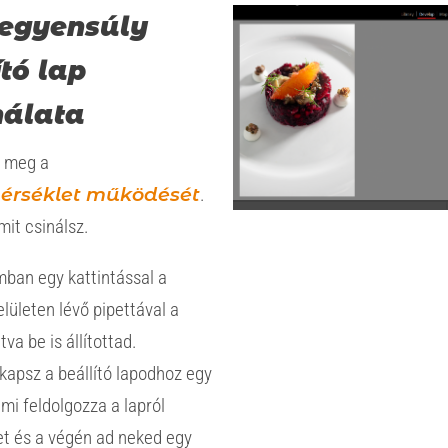
egyensúly
ító lap
nálata
d meg a
érséklet működését
.
it csinálsz.
mban egy kattintással a
lületen lévő pipettával a
tva be is állítottad.
kapsz a beállító lapodhoz egy
ami feldolgozza a lapról
et és a végén ad neked egy