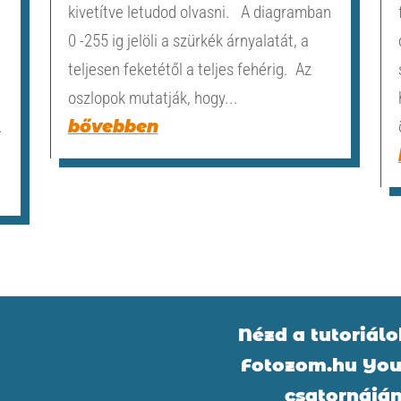
kivetítve letudod olvasni. A diagramban
0 -255 ig jelöli a szürkék árnyalatát, a
teljesen feketétől a teljes fehérig. Az
oszlopok mutatják, hogy...
.
bővebben
Nézd a tutoriálo
Fotozom.hu You
csatornájá