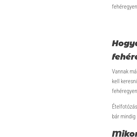
fehéregyens
Hogya
fehér
Vannak más
kell keresn
fehéregyen
Ételfotózás
bár mindig 
Mikor