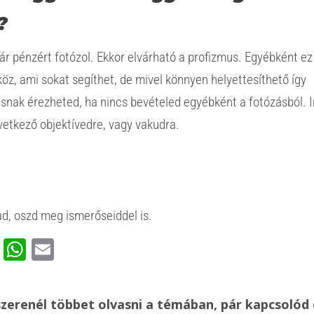
?
r pénzért fotózol. Ekkor elvárható a profizmus. Egyébként ez
köz, ami sokat segíthet, de mivel könnyen helyettesíthető így
snak érezheted, ha nincs bevételed egyébként a fotózásból. 
vetkező objektívedre, vagy vakudra.
d, oszd meg ismerőseiddel is.
ook
rest
ssenger
Viber
WhatsApp
Email
zerenél többet olvasni a témában, pár kapcsolód 