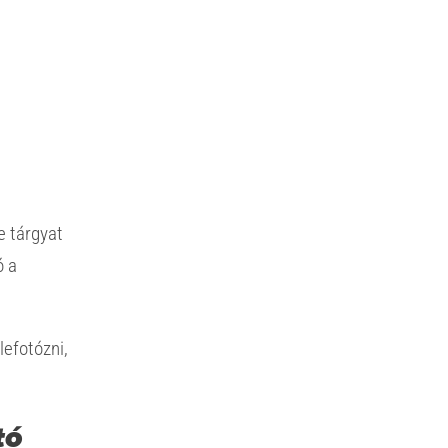
e tárgyat
ó a
lefotózni,
tó