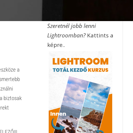
Szeretnél jobb lenni
Lightroomban?
Kattints a
képre..
eszköze a
ismertebb
ználni
a biztosak
rrekt
ELEZŐ!!!