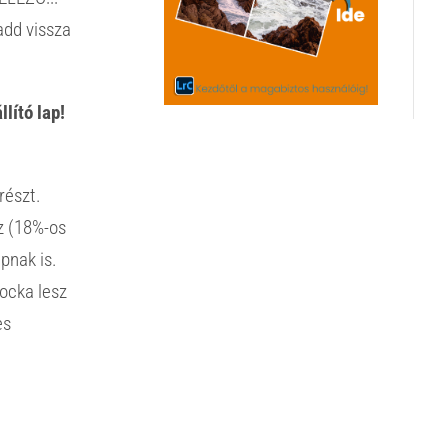
add vissza
lító lap!
részt.
sz (18%-os
apnak is.
kocka lesz
es