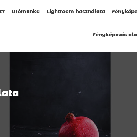
t?
Utómunka
Lightroom használata
Fényképe
Fényképezés al
lata