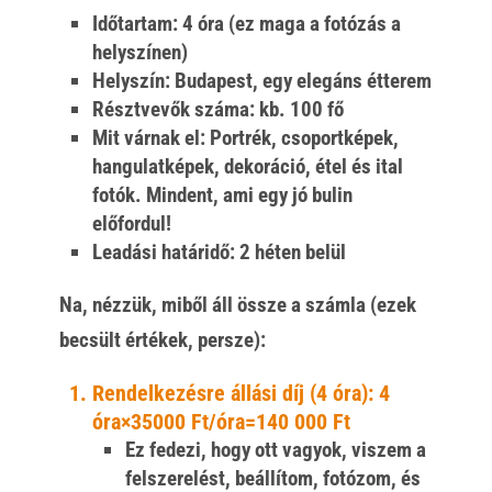
Időtartam:
4 óra (ez maga a fotózás a
helyszínen)
Helyszín:
Budapest, egy elegáns étterem
Résztvevők száma:
kb. 100 fő
Mit várnak el:
Portrék, csoportképek,
hangulatképek, dekoráció, étel és ital
fotók. Mindent, ami egy jó bulin
előfordul!
Leadási határidő:
2 héten belül
Na, nézzük, miből áll össze a számla (ezek
becsült értékek, persze):
Rendelkezésre állási díj (4 óra):
4
óra×35000 Ft/óra=140 000 Ft
Ez fedezi, hogy ott vagyok, viszem a
felszerelést, beállítom, fotózom, és