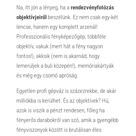
Na, itt jön a lényeg, ha a
rendezvényfotózás
objektívjeiről
beszélünk. Ez nem csak egy-két
lencse, hanem egy komplett arzenál!
Professzionális fényképezőgép, többféle
objektív, vakuk (mert hát a fény nagyon
fontos!), akksik (nem is akarnád, hogy
lemerüljek a buli közepén!), memóriakártyák
és még egy csomó apróság.
Egyetlen profi gépváz is százezrekbe, de akár
milliókba is kerülhet. És az objektívek? Hú,
azok is viszik a pénzt rendesen, főleg ha
fényerős darabokról van szó, amik a gyengébb
fényviszonyok között is brutálisan éles