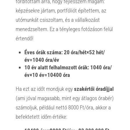
fordítottam arra, hogy fejlesszem magam:
képzésekre jártam, portfóliót építettem, az
utómunkát csiszoltam, és a vállalkozást
menedzseltem. Ez a tényleges fotózáson felül
értendő!
Éves órák száma: 20 óra/hét×52 hét/
év=1040 óra/év
10 év alatt felhalmozott órák: 1040 óra/
év×10 év=10400 óra
Ha ezt az időt mondjuk egy
szakértői óradíjjal
(ami jóval magasabb, mint egy átlagos órabér)
számoljuk, például nettó 8000 Ft/óra, akkor a
befektetett időm értéke: