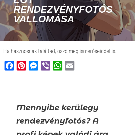
RENDEZVÉNYFOTÓS
VALLOMÁSA
Ha hasznosnak találtad, oszd meg ismerőseiddel is.
Facebook
Pinterest
Messenger
Viber
WhatsApp
Email
Mennyibe kerülegy
rendezvényfotós? A
profi képek valódi ára.