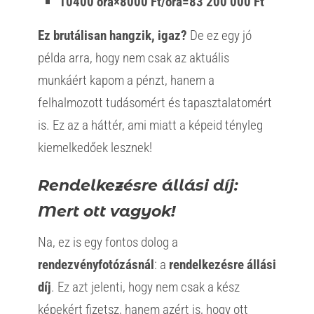
10400 óra×8000 Ft/óra=83 200 000 Ft
Ez brutálisan hangzik, igaz?
De ez egy jó
példa arra, hogy nem csak az aktuális
munkáért kapom a pénzt, hanem a
felhalmozott tudásomért és tapasztalatomért
is. Ez az a háttér, ami miatt a képeid tényleg
kiemelkedőek lesznek!
Rendelkezésre állási díj:
Mert ott vagyok!
Na, ez is egy fontos dolog a
rendezvényfotózásnál
: a
rendelkezésre állási
díj
. Ez azt jelenti, hogy nem csak a kész
képekért fizetsz, hanem azért is, hogy ott