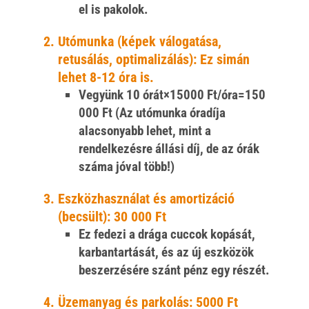
el is pakolok.
Utómunka (képek válogatása,
retusálás, optimalizálás):
Ez simán
lehet 8-12 óra is.
Vegyünk 10 órát×15000 Ft/óra=150
000 Ft (Az utómunka óradíja
alacsonyabb lehet, mint a
rendelkezésre állási díj, de az órák
száma jóval több!)
Eszközhasználat és amortizáció
(becsült):
30 000 Ft
Ez fedezi a drága cuccok kopását,
karbantartását, és az új eszközök
beszerzésére szánt pénz egy részét.
Üzemanyag és parkolás:
5000 Ft