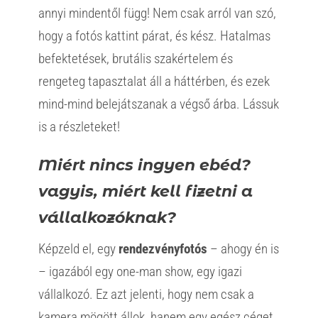
annyi mindentől függ! Nem csak arról van szó,
hogy a fotós kattint párat, és kész. Hatalmas
befektetések, brutális szakértelem és
rengeteg tapasztalat áll a háttérben, és ezek
mind-mind belejátszanak a végső árba. Lássuk
is a részleteket!
Miért nincs ingyen ebéd?
vagyis, miért kell fizetni a
vállalkozóknak?
Képzeld el, egy
rendezvényfotós
– ahogy én is
– igazából egy one-man show, egy igazi
vállalkozó. Ez azt jelenti, hogy nem csak a
kamera mögött állok, hanem egy egész céget