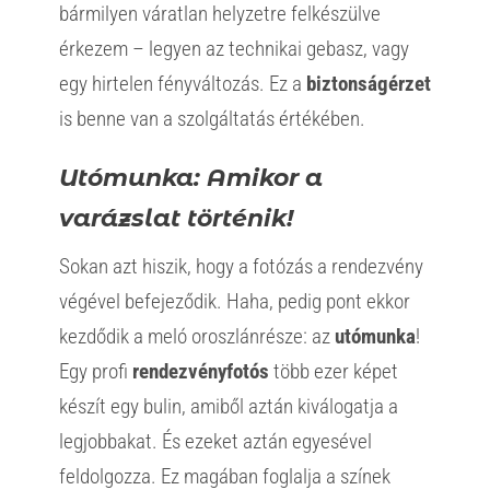
bármilyen váratlan helyzetre felkészülve
érkezem – legyen az technikai gebasz, vagy
egy hirtelen fényváltozás. Ez a
biztonságérzet
is benne van a szolgáltatás értékében.
Utómunka: Amikor a
varázslat történik!
Sokan azt hiszik, hogy a fotózás a rendezvény
végével befejeződik. Haha, pedig pont ekkor
kezdődik a meló oroszlánrésze: az
utómunka
!
Egy profi
rendezvényfotós
több ezer képet
készít egy bulin, amiből aztán kiválogatja a
legjobbakat. És ezeket aztán egyesével
feldolgozza. Ez magában foglalja a színek