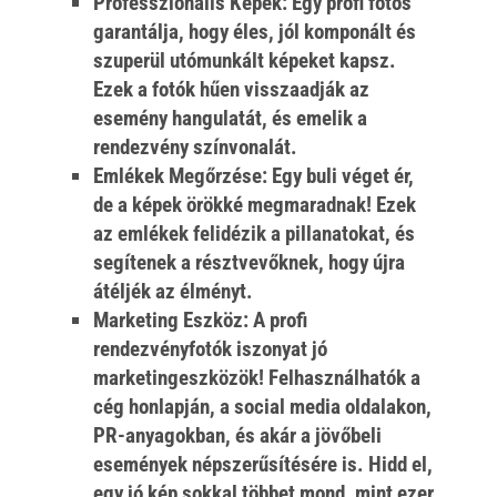
Professzionális Képek:
Egy profi fotós
garantálja, hogy éles, jól komponált és
szuperül utómunkált képeket kapsz.
Ezek a fotók hűen visszaadják az
esemény hangulatát, és emelik a
rendezvény színvonalát.
Emlékek Megőrzése:
Egy buli véget ér,
de a képek örökké megmaradnak! Ezek
az emlékek felidézik a pillanatokat, és
segítenek a résztvevőknek, hogy újra
átéljék az élményt.
Marketing Eszköz:
A profi
rendezvényfotók
iszonyat jó
marketingeszközök! Felhasználhatók a
cég honlapján, a social media oldalakon,
PR-anyagokban, és akár a jövőbeli
események népszerűsítésére is. Hidd el,
egy jó kép sokkal többet mond, mint ezer